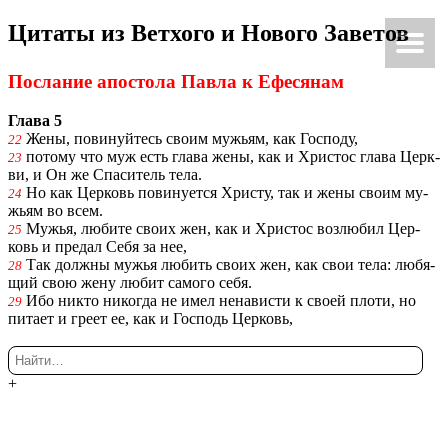
Ци­та­ты из Вет­хо­го и Но­во­го За­ве­тов
Ки́рие эле́йсон
@Κύριεἐλέησον.με
По­сла­ние апо­сто­ла Павла к Ефе­ся­нам
Глава 5
Жены, по­ви­нуй­тесь своим му­жьям, как Гос­по­ду,
22
по­то­му что муж есть глава жены, как и Хри­стос глава Церк­
23
ви, и Он же Спа­си­тель тела.
Но как Цер­ковь по­ви­ну­ет­ся Хри­сту, так и жены своим му­
24
жьям во всем.
Мужья, лю­би­те своих жен, как и Хри­стос воз­лю­бил Цер­
25
ковь и пре­дал Себя за нее,
Так долж­ны мужья лю­бить своих жен, как свои тела: лю­бя­
28
щий свою жену любит са­мо­го себя.
Ибо никто ни­ко­гда не имел нена­ви­сти к своей плоти, но
29
пи­та­ет и греет ее, как и Гос­подь Цер­ковь,
+